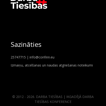
Sazināties
25747715 |
info@confinn.eu
Izmaiņu, atcelšanas un naudas atgriešanas noteikumi
© 2012 - 2026. DARBA TIESĪBAS | IKGADĒJĀ DARBA
TIESĪBAS KONFERENCE