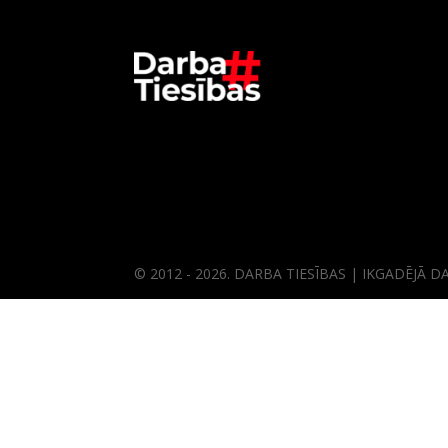
© 2012 - 2026. DARBA TIESĪBAS | IKGADĒJĀ 