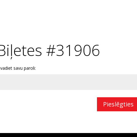
Biļetes #31906
evadiet savu paroli:
Pieslēgties