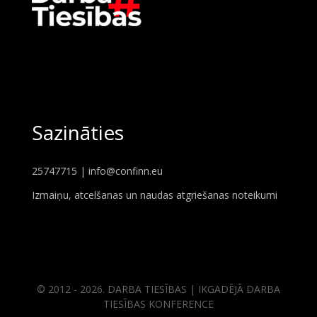
Sazināties
25747715 |
info@confinn.eu
Izmaiņu, atcelšanas un naudas atgriešanas noteikumi
© 2012 - 2026. DARBA TIESĪBAS | IKGADĒJĀ DARBA
TIESĪBAS KONFERENCE