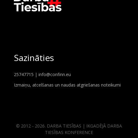
Sazināties
25747715 |
info@confinn.eu
Izmaiņu, atcelšanas un naudas atgriešanas noteikumi
© 2012 - 2026. DARBA TIESĪBAS | IKGADĒJĀ DARBA
TIESĪBAS KONFERENCE