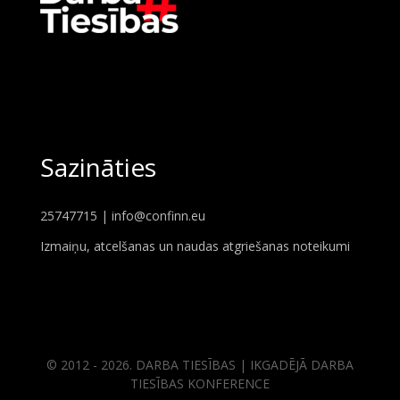
Sazināties
25747715 |
info@confinn.eu
Izmaiņu, atcelšanas un naudas atgriešanas noteikumi
© 2012 - 2026. DARBA TIESĪBAS | IKGADĒJĀ DARBA
TIESĪBAS KONFERENCE