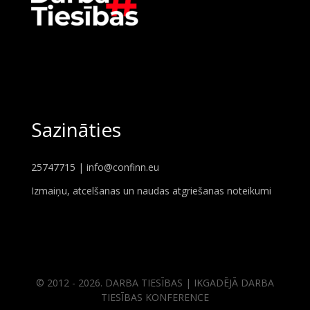
Sazināties
25747715 |
info@confinn.eu
Izmaiņu, atcelšanas un naudas atgriešanas noteikumi
© 2012 - 2026. DARBA TIESĪBAS | IKGADĒJĀ DARBA
TIESĪBAS KONFERENCE