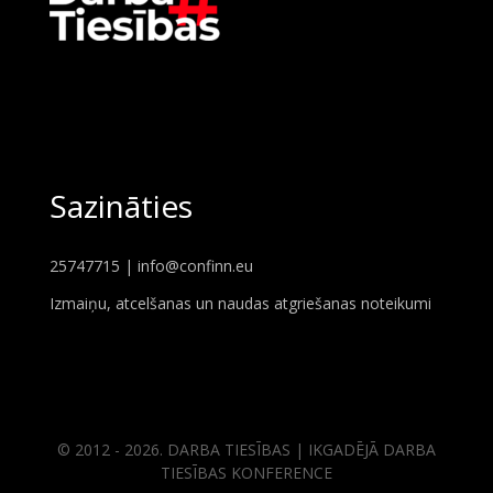
Sazināties
25747715 |
info@confinn.eu
Izmaiņu, atcelšanas un naudas atgriešanas noteikumi
© 2012 - 2026. DARBA TIESĪBAS | IKGADĒJĀ DARBA
TIESĪBAS KONFERENCE