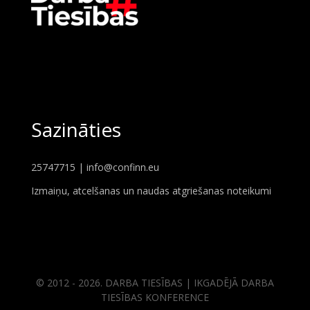
Sazināties
25747715 |
info@confinn.eu
Izmaiņu, atcelšanas un naudas atgriešanas noteikumi
© 2012 - 2026. DARBA TIESĪBAS | IKGADĒJĀ DARBA
TIESĪBAS KONFERENCE