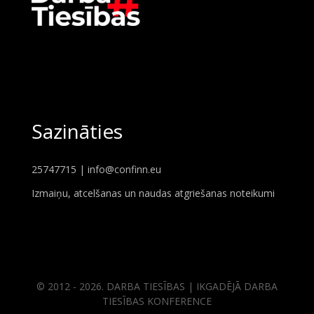
Sazināties
25747715 |
info@confinn.eu
Izmaiņu, atcelšanas un naudas atgriešanas noteikumi
© 2012 - 2026. DARBA TIESĪBAS | IKGADĒJĀ DARBA
TIESĪBAS KONFERENCE