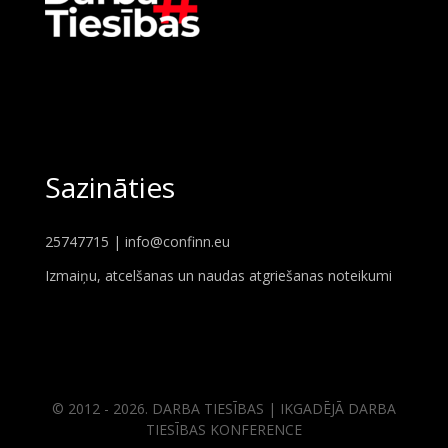
Sazināties
25747715 |
info@confinn.eu
Izmaiņu, atcelšanas un naudas atgriešanas noteikumi
© 2012 - 2026. DARBA TIESĪBAS | IKGADĒJĀ DARBA
TIESĪBAS KONFERENCE